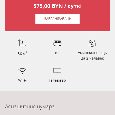
575,00
BYN / суткі
575,00
BYN / суткі
ЗАБРАНІРАВАЦЬ
2
x 1
Ўмяшчальнасць
36 м
да 2 чалавек
Wi-Fi
Тэлевізар
Аснашчэнне нумара