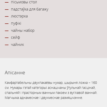
пісьмовы стол
падстаўка для багажу
люстэрка
пуфікі
чайны набор
сейф
чайник
Апісанне
Камфартабельны двухпакаёвы нумар, шырыня ложка – 160
см. Нумары гэтай катэгорыі аснашчаны ўтульнай гасцінай,
спальняй і прасторным ванным пакоем з вуглавой ваннай.
Магчыма аднамеснае і двухмеснае размяшчэнне.