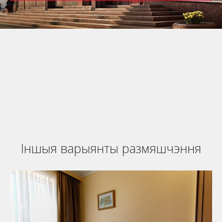
Бранююцца зараз
па выгодным
кошце
сістэма онлайн-браніравання
Іншыя варыянты размяшчэння