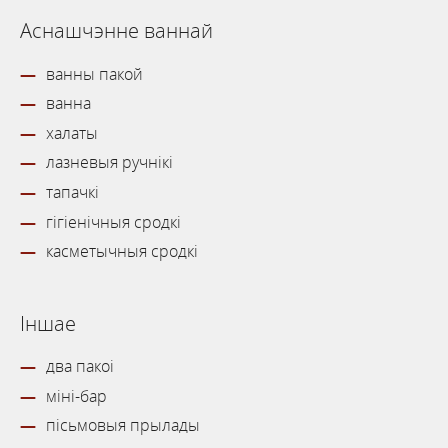
Аснашчэнне ваннай
ванны пакой
ванна
халаты
лазневыя ручнікі
тапачкі
гігіенічныя сродкі
касметычныя сродкі
Іншае
два пакоі
міні-бар
пісьмовыя прылады