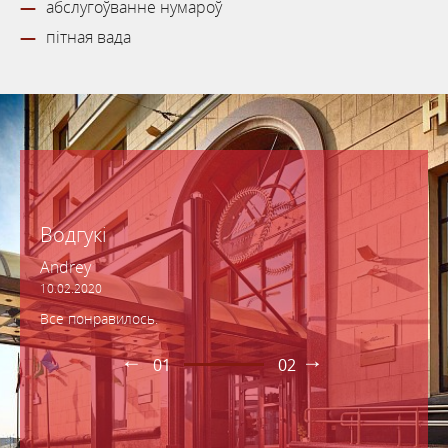
абслугоўванне нумароў
пітная вада
Водгукі
Andrey
10.02.2020
Все понравилось.
01
02