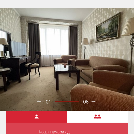
01
06
Кошт нумара ад