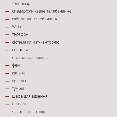
тэлевізар
спадарожнікавае тэлебачанне
кабельнае тэлебачанне
Wi-Fi
тэлефон
сістэма клімат-кантролю
свяцільня
настольная лямпа
фен
канапа
крэслы
тумбы
шафа для адзення
вешалкі
часопісны столік