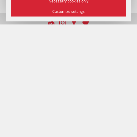
Necessary cookies only
Customize settings
УНП 192750964 ад 2016/12/22г.
© 2026 Гатэль «Мінск» , г. Мінск.
Афіцыйны сайт.
Кіраўніцтва справамі Прэзідэнта Рэспублікі Беларусь