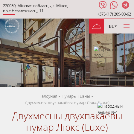
220030
,
Мінская вобласць
,
г. Мінск
,
пр-т Незалежнасці
,
11
+375 (17) 209-90-62
BE
Галоўная
-
Нумары і цэны
-
Двухмесны двухпакаёвы нумар Люкс (Luxe)
Двухмесны двухпакаёвы
нумар Люкс (Luxe)