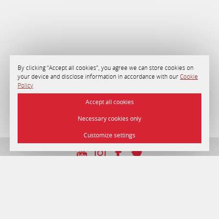
By clicking “Accept all cookies”, you agree we can store cookies on
your device and disclose information in accordance with our
Cookie
Policy
Accept all cookies
Necessary cookies only
Customize settings
УНП 192750964 ад 2016/12/22г.
© 2026 Гатэль «Мінск» , г. Мінск.
Афіцыйны сайт.