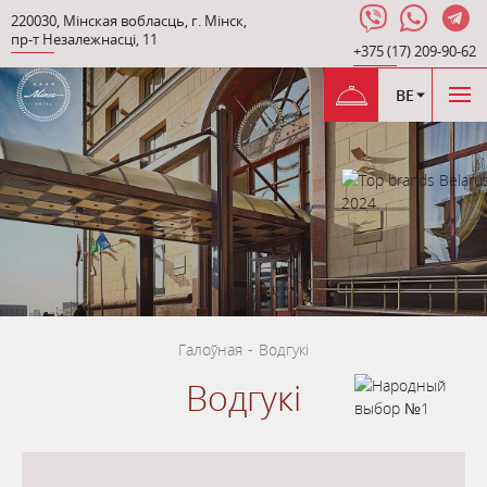
220030
,
Мінская вобласць
,
г. Мінск
,
пр-т Незалежнасці
,
11
+375 (17) 209-90-62
BE
Галоўная
-
Водгукі
Водгукі