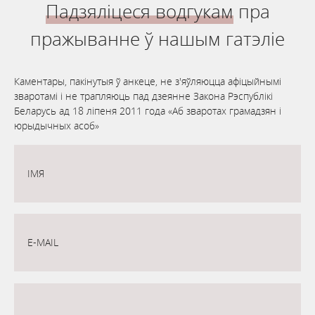
Падзяліцеся водгукам
пра
пражыванне ў нашым гатэліе
Каментары, пакінутыя ў анкеце, не з'яўляюцца афіцыйнымі
зваротамі і не трапляюць пад дзеянне Закона Рэспублікі
Беларусь ад 18 ліпеня 2011 года «‎Аб зваротах грамадзян і
юрыдычных асоб»‎
ІМЯ
E-MAIL