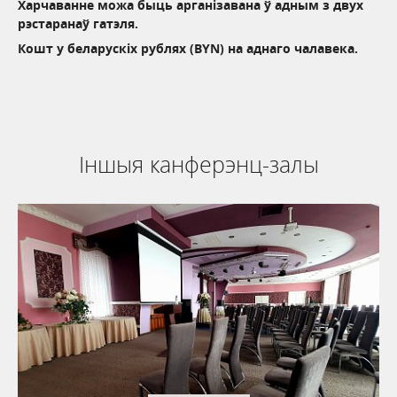
Харчаванне можа быць арганізавана ў адным з двух
рэстаранаў гатэля.
Кошт у беларускіх рублях (BYN) на аднаго чалавека.
Іншыя канферэнц-залы