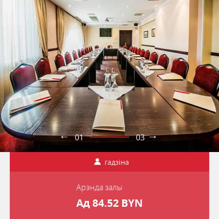
01
03
гадзіна
Арэнда залы
Ад 84.52 BYN