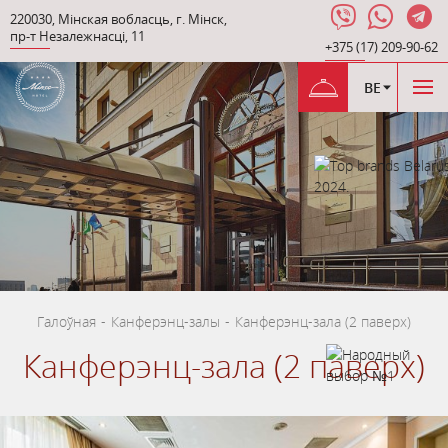
220030
,
Мінская вобласць
,
г. Мінск
,
пр-т Незалежнасці
,
11
+375 (17) 209-90-62
BE
Галоўная
-
Канферэнц-залы
-
Канферэнц-зала (2 паверх)
Канферэнц-зала (2 паверх)