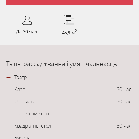
Да 30 чал.
2
45,9 м
Тыпы рассаджвання і ўмяшчальнасць
Тэатр
-
Клас
30 чал.
U-стыль
30 чал.
Па перыметры
-
Квадратны стол
30 чал.
Бяседа
-