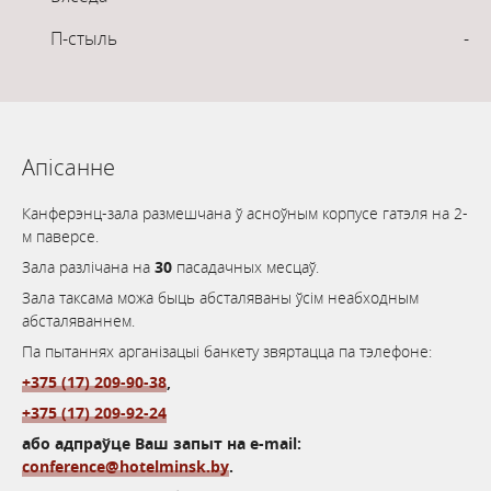
П-стыль
-
Апісанне
Канферэнц-зала размешчана ў асноўным корпусе гатэля на 2-
м паверсе.
Зала разлічана на
30
пасадачных месцаў.
Зала таксама можа быць абсталяваны ўсім неабходным
абсталяваннем.
Па пытаннях арганізацыі банкету звяртацца па тэлефоне:
+375 (17) 209-90-38
,
+375 (17) 209-92-24
або адпраўце Ваш запыт на e-mail:
conference@hotelminsk.by
.