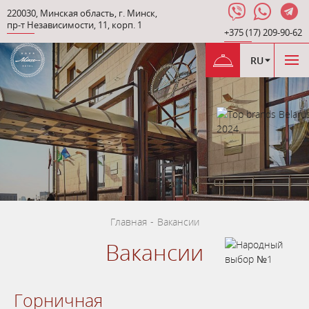
220030
,
Минская область
,
г. Минск
,
пр-т Независимости
,
11, корп. 1
+375 (17) 209-90-62
RU
Главная
-
Вакансии
Вакансии
Горничная