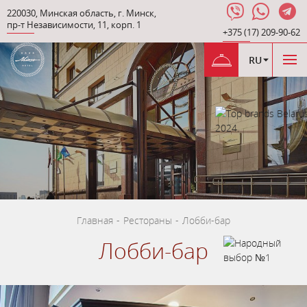
220030
,
Минская область
,
г. Минск
,
пр-т Независимости
,
11, корп. 1
+375 (17) 209-90-62
RU
Главная
-
Рестораны
-
Лобби-бар
Лобби-бар