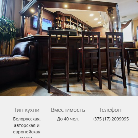
Тип кухни
Вместимость
Телефон
Белорусская,
До 40 чел.
+375 (17) 2099095
авторская и
европейская