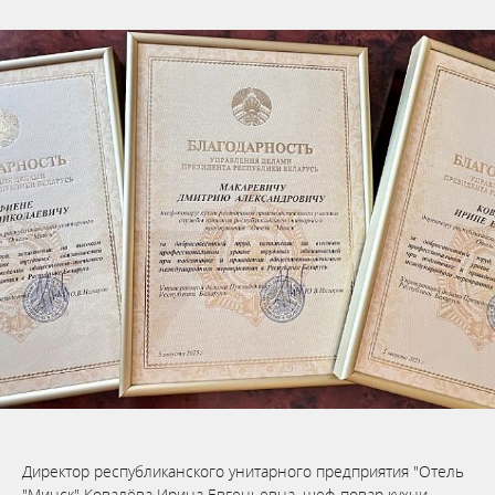
Директор республиканского унитарного предприятия "Отель
"Минск" Ковалёва Ирина Евгеньевна, шеф-повар кухни