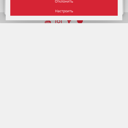
Отклонить
ПОДРОБНЕЕ
Настроить
УНП 192750964 от 22.12.2016 г.
© 2026 Отель Минск , г. Минск.
Официальный сайт.
Управление делами Президента Республики Беларусь