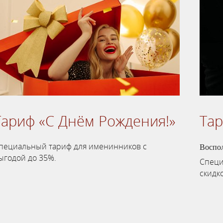
Тариф «С Днём Рождения!»
Та
пециальный тариф для именинников с
Воспо
ыгодой до 35%.
Специ
скидк