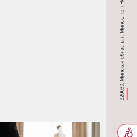
,
г. Минск
,
Минская область
,
220030