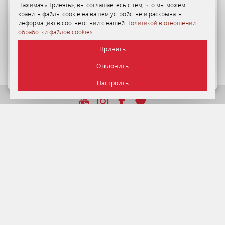
Нажимая «Принять», вы соглашаетесь с тем, что мы можем
хранить файлы cookie на вашем устройстве и раскрывать
Программа лояльности
информацию в соответствии с нашей
Политикой в отношении
обработки файлов cookies.
35-50%
персональная скидка на размещение в «Отеле
Принять
«Минск» для гостей по Программе лояльности.
Отклонить
ПОДРОБНЕЕ
Настроить
УНП 192750964 от 22.12.2016 г.
© 2026 Отель Минск , г. Минск.
Официальный сайт.