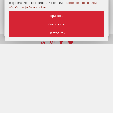
Программа лояльности
информацию в соответствии с нашей
Политикой в отношении
обработки файлов cookies.
35-50%
персональная скидка на размещение в «Отеле
Принять
«Минск» для гостей по Программе лояльности.
Отклонить
ПОДРОБНЕЕ
Настроить
УНП 192750964 от 22.12.2016 г.
© 2026 Отель Минск , г. Минск.
Официальный сайт.