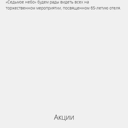
«Седьмое небо» будем рады видеть всех на
торжественном мероприятии, посвященном 65-летию отеля.
Бронируй сейчас
по выгодной
цене
система онлайн-бронирования
Акции