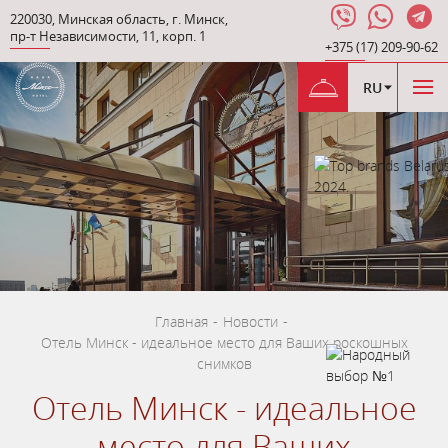
220030
,
Минская область
,
г. Минск
,
пр-т Независимости
,
11, корп. 1
+375 (17) 209-90-62
RU
Главная
-
Новости
-
Отель Минск - идеальное место для Ваших роскошных
снимков
Отель Минск - идеальное
место для Ваших