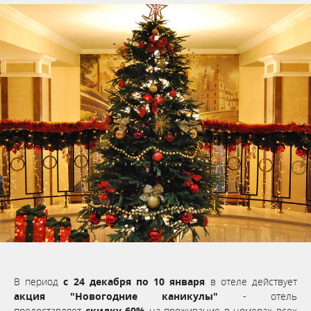
В период
с 24 декабря по 10 января
в отеле действует
акция "Новогодние каникулы"
- отель
предоставляет
скидку 60%
на проживание в номерах всех