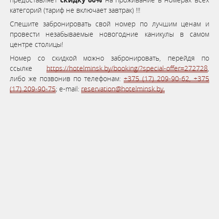
категорий (тариф не включает завтрак) !!!
Спешите забронировать свой номер по лучшим ценам и
провести незабываемые новогодние каникулы в самом
центре столицы!
Номер со скидкой можно забронировать, перейдя по
ссылке
https://hotelminsk.by/booking/?special-offer=272728
,
либо же позвонив по телефонам:
+375 (17) 209-90-62,
+375
(17) 209-90-75
; e-mail:
reservation@hotelminsk.by.
Бронируй сейчас
по выгодной
цене
система онлайн-бронирования