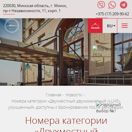
220030
,
Минская область
,
г. Минск
,
пр-т Независимости
,
11, корп. 1
+375 (17) 209-90-62
RU
Главная
-
Новости
-
Номера категории «Двухместный двухкомнатный «LUXE»
улучшенный» доступны к бронированию после реновации.
Номера категории
«Двухместный