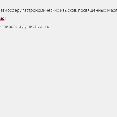
 в атмосферу гастрономических изысков, посвященных Ма
ню
!
о грибов» и душистый чай.
истема онлайн-бронирования