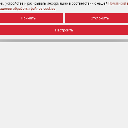
ем устройстве и раскрывать информацию в соответствии с нашей
Политикой 
ошении обработки файлов cookies.
Принять
Отклонить
Настроить
УНП 192750964 от 22.12.2016 г.
© 2026 Отель Минск , г. Минск.
Официальный сайт.
Оф
правление делами Президента Республики Беларусь
Бе
ациональный правовой интернет-портал Республики
20
еларусь