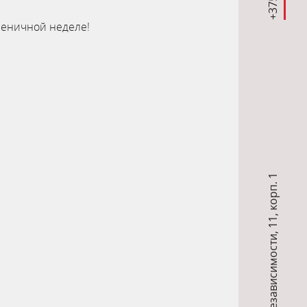
сленичной неделе!
11, корп. 1
,
пр-т Независимости