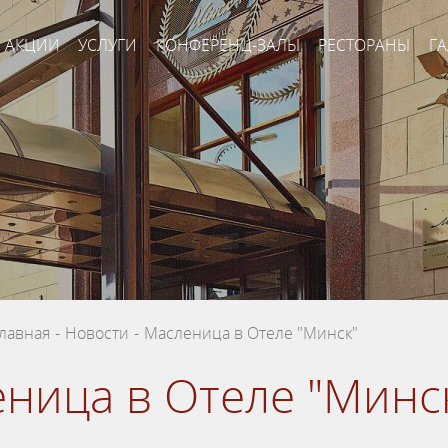
АКЦИИ
УСЛУГИ
КОНФЕРЕНЦ-ЗАЛЫ
РЕСТОРАНЫ
ГА
лавная
-
Новости
-
Масленица в Отеле "Минск"
ница в Отеле "Минс