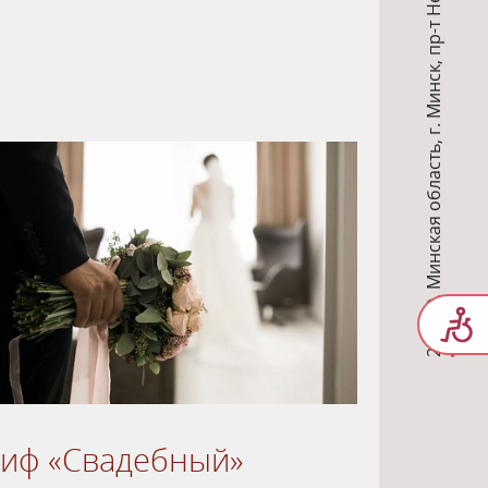
,
г. Минск
,
Минская область
,
220030
риф «Свадебный»