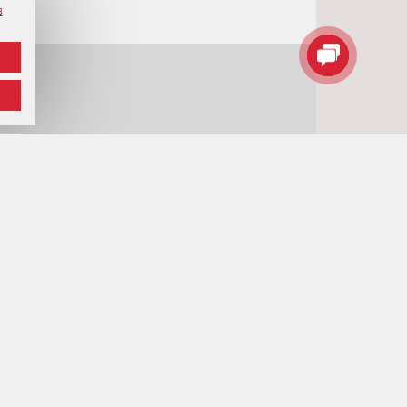
в
ициальный интернет-портал Президента Республики
ларусь
26 Год белорусской женщины