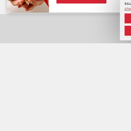
ваш
отн
У
Н
Б