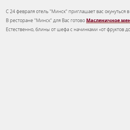
С 24 февраля отель "Минск" приглашает вас окунуться
Масленичное
ме
В ресторане "Минск" для Вас готово
Естественно, блины от шефа с начинками «от фруктов д
с
Бронируй сейчас
по выгодной цене