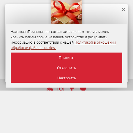
Нажимая «Принять», вы соглашаетесь с тем, что мы можем
хранить файлы cookie на вашем устройстве и раскрывать
Программа лояльности
информацию в соответствии с нашей
Политикой в отношении
обработки файлов cookies.
35-50%
персональная скидка на размещение в «Отеле
Принять
«Минск» для гостей по Программе лояльности.
Отклонить
ПОДРОБНЕЕ
Настроить
УНП 192750964 от 22.12.2016 г.
© 2026 Отель Минск , г. Минск.
Официальный сайт.