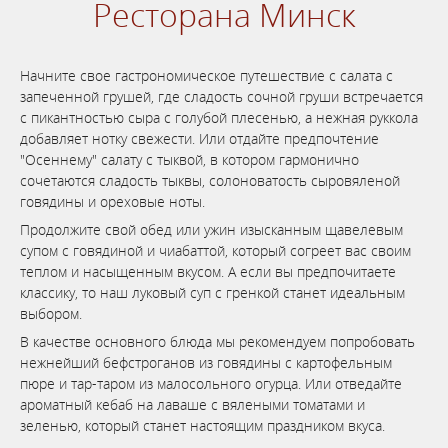
Ресторана Минск
Начните свое гастрономическое путешествие с салата с
запеченной грушей, где сладость сочной груши встречается
с пикантностью сыра с голубой плесенью, а нежная руккола
добавляет нотку свежести. Или отдайте предпочтение
"Осеннему" салату с тыквой, в котором гармонично
сочетаются сладость тыквы, солоноватость сыровяленой
говядины и ореховые ноты.
Продолжите свой обед или ужин изысканным щавелевым
супом с говядиной и чиабаттой, который согреет вас своим
теплом и насыщенным вкусом. А если вы предпочитаете
классику, то наш луковый суп с гренкой станет идеальным
выбором.
В качестве основного блюда мы рекомендуем попробовать
нежнейший бефстроганов из говядины с картофельным
пюре и тар-таром из малосольного огурца. Или отведайте
ароматный кебаб на лаваше с вялеными томатами и
зеленью, который станет настоящим праздником вкуса.