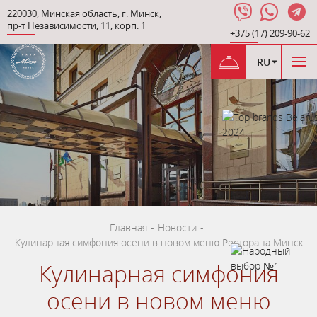
220030
,
Минская область
,
г. Минск
,
пр-т Независимости
,
11, корп. 1
+375 (17) 209-90-62
RU
Главная
-
Новости
-
Кулинарная симфония осени в новом меню Ресторана Минск
Кулинарная симфония
осени в новом меню