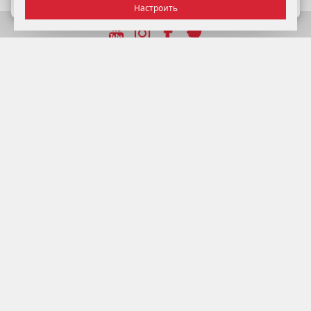
Настроить
УНП 192750964 от 22.12.2016 г.
© 2026 Отель Минск , г. Минск.
Официальный сайт.
Управление делами Президента Республики Беларусь