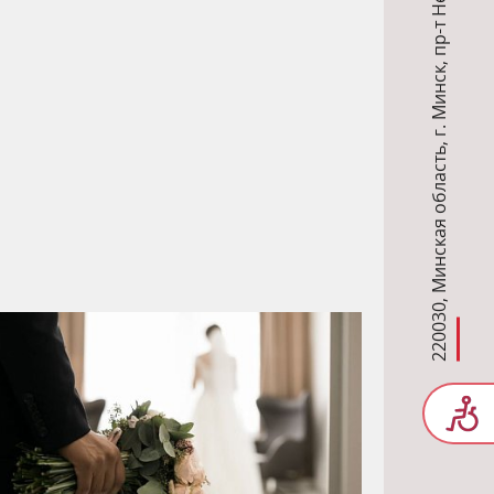
,
г. Минск
,
Минская область
,
220030