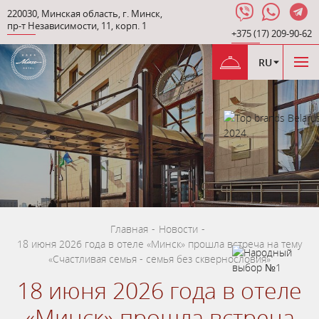
220030
,
Минская область
,
г. Минск
,
пр-т Независимости
,
11, корп. 1
+375 (17) 209-90-62
RU
Главная
-
Новости
-
18 июня 2026 года в отеле «Минск» прошла встреча на тему
«Счастливая семья - семья без сквернословия»
18 июня 2026 года в отеле
«Минск» прошла встреча