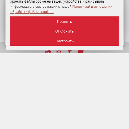
хранить файлы cookie на вашем устройстве и раскрывать
Программа лояльности
информацию в соответствии с нашей
Политикой в отношении
обработки файлов cookies.
35-50%
персональная скидка на размещение в «Отеле
Принять
«Минск» для гостей по Программе лояльности.
Отклонить
ПОДРОБНЕЕ
Настроить
УНП 192750964 от 22.12.2016 г.
© 2026 Отель Минск , г. Минск.
Официальный сайт.