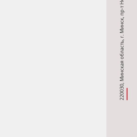
,
г. Минск
,
Минская область
,
220030