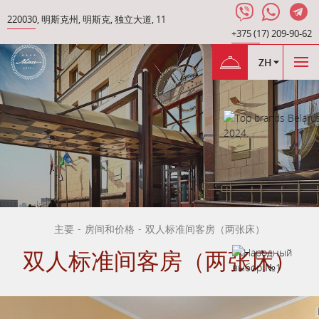
220030
,
明斯克州
,
明斯克
,
独立大道
,
11
+375 (17) 209-90-62
ZH
主要
-
房间和价格
-
双人标准间客房（两张床）
双人标准间客房（两张床）