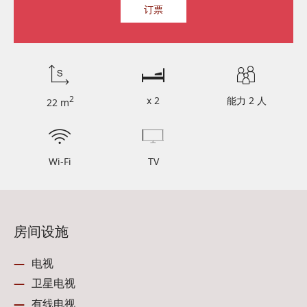
380,00
BYN / 天
订票
2
x 2
能力 2 人
22 m
Wi-Fi
TV
房间设施
电视
卫星电视
有线电视