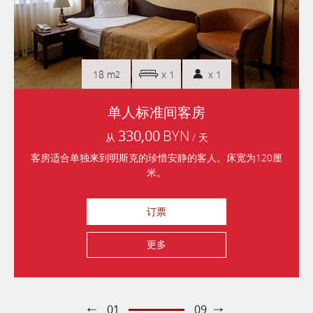
120 m
18 m
22 m
28 m
36 m
41 m
55 m
88 m
59 m
x 1
x 1
x 1
x 1
x 1
x 1
x 1
x 2
x 1
x 2
x 2
x 2
x 2
x 2
x 2
x 4
2
2
2
2
2
2
2
2
2
双人两间高级豪华间客房
总统套房
家庭房（兩間有連通門）
双人两间豪华间客房
单人标准间客房
双人高级间客房
高级多房间公寓
多房间公寓
双人标准间客房（双人床）
1730,00
660,00
BYN
BYN
1065,00
1275,00
330,00
430,00
575,00
855,00
BYN
BYN
BYN
BYN
BYN
BYN
从
/ 天
380,00
BYN
双人两间高级豪华间客房，床宽为160厘米，设有雅致又现代
总统套房符合住户的要求。客房有宽敞的大厅、配有壁炉的
宽阔的双人1间客房，装饰雅致。床宽为160厘米。客房适合1
两间舒适的客房，床宽为160厘米。此型客房有舒适的客厅、
3人3房家庭房（豪華+單人）。包括一間客廳和兩間帶連通門
三间公寓有客厅、工作室、卧室、浴室和第二卫生间。床宽
高级三间公寓有客厅、工作室、卧室、浴室和第二卫生间。
客房适合单独来到明斯克的珍惜安静的客人。床宽为120厘
双人1间客房设有双人床，床宽为160厘米。
客厅、工作室、用饭区、2间卧室、每间卧室设有浴室、桑拿
的装饰、壮丽的客厅、舒适柔软的家具、工作区和的宽敞浴
卧室和浴室。客房适合1个或2两个人居住。
个或2两个人居住。
床宽为160厘米。
为160厘米。
的臥室。
米。
浴。独立广场和教堂的窗外美景是另一个重要优势。
室。客房适合1个或2两个人居住。
订票
订票
订票
订票
订票
订票
订票
订票
订票
更多
更多
更多
更多
更多
更多
更多
更多
更多
01
09