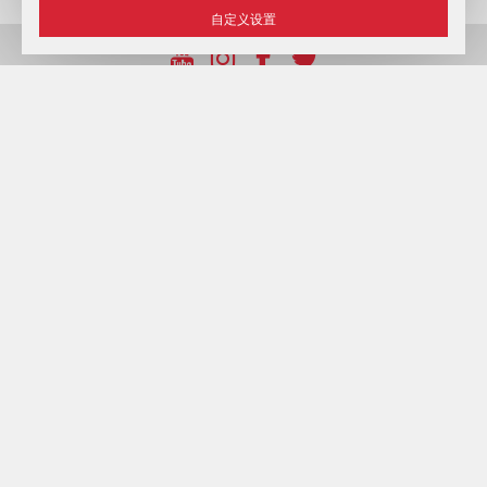
自定义设置
UNP 192750964，日期22/12/2016
© 2026 旅馆 «Minsk» , 明斯克.
官方网站.
法律信息
电子请求